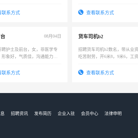
活，不需坐班，适合宝妈、全职
。
看联系方式
查看联系方式
前台
08月04日
货车司机b2
所聘护士及前台，女，非医学专
招聘货车司机b2数名，带从业
，形象好，气质佳，沟通能力
吃苦耐劳，开6米8，9米6，工
试，周日休息。
看联系方式
查看联系方式
信息
招聘资讯
发布简历
企业入驻
会员中心
法律申明
们