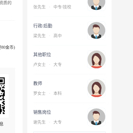
资质的
张先生
·
中专/技校
行政/后勤
梁先生
·
高中
80金币)
其他职位
卢女士
·
大专
教师
罗女士
·
本科
销售岗位
谢先生
·
大专
息