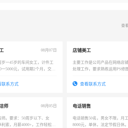
查
工
08月07日
店铺美工
周岁一45岁的车间女工，计件工
主要工作是公司产品在网络店
00一5000元，试用期2个月，交五
处理工作，要求熟练运用PS修图
年薪假，年底福利
作时间每天8小时，待遇优厚。
看联系方式
查看联系方式
洁师
08月05日
电话销售
洁师。要求：50周岁以下、女
电话销售50名，男女不限，月工资
利索，月薪4000+，工作轻松，
8000元，单休，法定节假日休