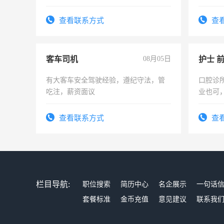
好。薪资：4500-7000元，标准八人间住
时间灵
宿，免费发放劳保用品，两班倒，每月
太太等
查看联系方式
查
25号准时发放工资，工作时间10小时
客车司机
08月05日
护士 
有大客车安全驾驶经验，遵纪守法，管
口腔诊
吃注，薪资面议
业也可
强。面
查看联系方式
查
栏目导航:
职位搜索
简历中心
名企展示
一句话
套餐标准
金币充值
意见建议
联系我