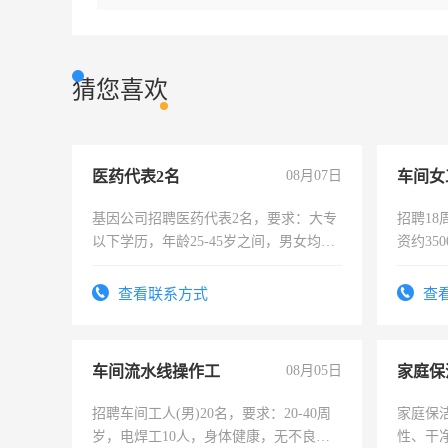
猜您喜欢
医药代表2名
08月07日
车间女
基因公司招聘医药代表2名，要求：大专
招聘18
以下学历，年龄25-45岁之间，男女均
资约35
可，需要具有营销经验，从事过医药代
险，有
表或者有医学资质的优先，底薪+绩效，
查看联系方式
查
交五险。
车间流水线操作工
08月05日
家庭保
招聘车间工人(男)20名，要求：20-40周
家庭保
岁，电焊工10人，身体健康，无不良嗜
性、干净